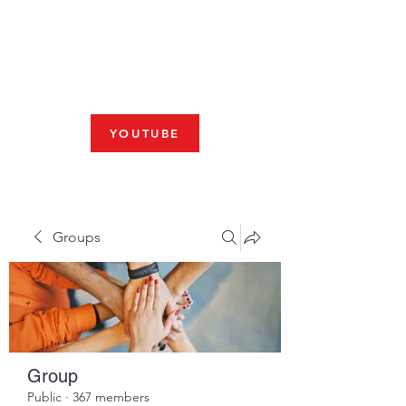
Fresno, CA 93704
SHABBAT
JOIN US LIVE AT 10am
YOUTUBE
Groups
Group
Public
·
367 members