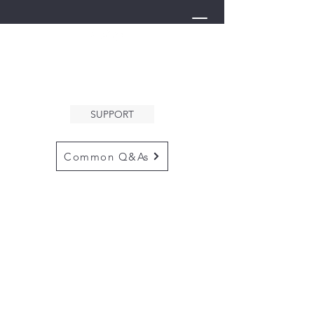
THE ARK
WELCOMES YOU
SUPPORT
Common Q&As
for questions email us at
arkcommunityinfo@gmail.com
for all mailings
please use the
adress below
The ARK
5132 N. Palm Ave. #60