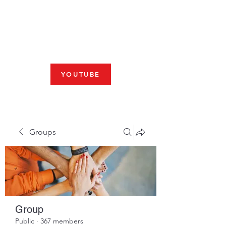
Fresno, CA 93704
SHABBAT
JOIN US LIVE AT 10am
YOUTUBE
Groups
Group
Public
·
367 members