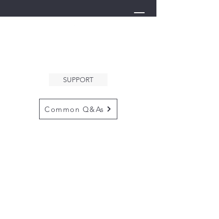
THE ARK
WELCOMES YOU
SUPPORT
Common Q&As
for questions email us at
arkcommunityinfo@gmail.com
for all mailings
please use the
adress below
The ARK
5132 N. Palm Ave. #60