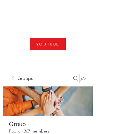
Fresno, CA 93704
SHABBAT
JOIN US LIVE AT 10am
YOUTUBE
Groups
Group
Public
·
367 members