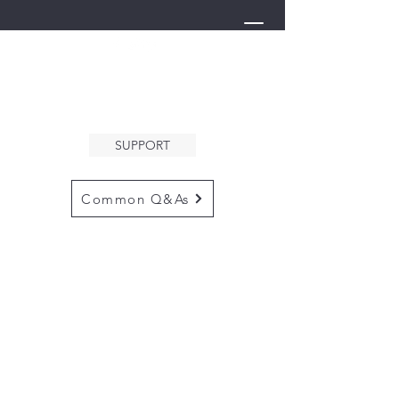
THE ARK
WELCOMES YOU
SUPPORT
Common Q&As
for questions email us at
arkcommunityinfo@gmail.com
for all mailings
please use the
adress below
The ARK
5132 N. Palm Ave. #60